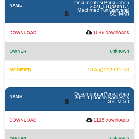
Dokumentasi Perkuliahan
2021.1 (Dosen Dr.
Machmed Tun Ganyang
SE. MM)
1049 downloads
unknown
10 Aug 2026 11:48
Dokumentasi Perkuliahan
2021.1 (Dosen Sasli Rais
SE. M.Si)
1118 downloads
unknown