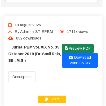
10 August 2026
By Admin-4 STIEPBM
1711x views
859 downloads
Jurnal PBM Vol. XIX No. 35,
Preview PDF
Oktober 2019 (Dr. Sasli Rais,
Download
SE., M.Si)
2088.36 KB
Description
Share