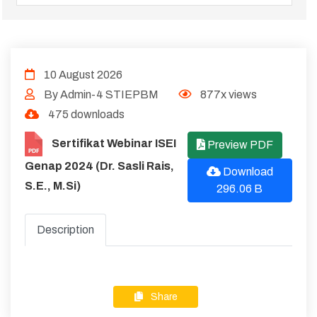
10 August 2026
By Admin-4 STIEPBM
877x views
475 downloads
Sertifikat Webinar ISEI
Preview PDF
Genap 2024 (Dr. Sasli Rais,
Download
S.E., M.Si)
296.06 B
Description
Share